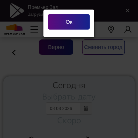
Премьер Зал
×
Загрузить в Google Play
Ок
Ваш город
Екатеринбург
?
Верно
Сменить город
Сегодня
Выбрать дату
Скоро