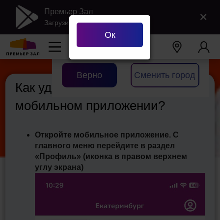
Премьер Зал
×
Загрузить в Google Play
Ок
Ваш город
Екатеринбург
?
Верно
Сменить город
Как удалить аккаунт в
мобильном приложении?
Откройте мобильное приложение. С
главного меню перейдите в раздел
«Профиль» (иконка в правом верхнем
углу экрана)