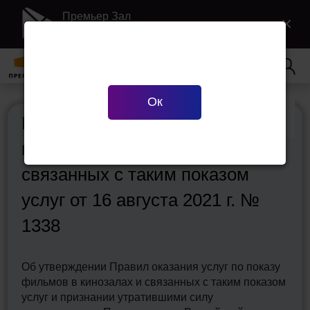
Премьер Зал
×
Загрузить в Google Play
Ваш город
Екатеринбург
?
Ок
Верно
Сменить город
Правила оказания услуг по
показу фильмов в кинозалах и
связанных с таким показом
услуг от 16 августа 2021 г. №
1338
Об утверждении Правил оказания услуг по показу
фильмов в кинозалах и связанных с таким показом
услуг и признании утратившими силу