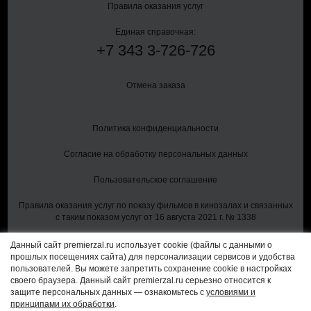
Правила оказания услуг
Единая справочная:
+7
343
3-726-726
Отмена заказа
Политика конфиденциальности
Согласие на обработку персональных данных
Пользовательское соглашение
Правила оказания услуг по показу фильмов в кинозалах и связанных
с таким показом услуг от 16 августа 2021 г. № 1338
Данный сайт premierzal.ru использует cookie (файлы с данными о
прошлых посещениях сайта) для персонализации сервисов и удобства
Владелец сайта и CRM-системы:
пользователей. Вы можете запретить сохранение cookie в настройках
ООО "Бокс-Офиском"
своего браузера. Данный сайт premierzal.ru серьезно относится к
620143, Свердловская область, г Екатеринбург, пр-кт Космонавтов,
защите персональных данных — ознакомьтесь с
условиями и
стр. 41, помещ. 14
принципами их обработки
.