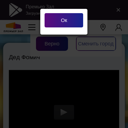
Премьер Зал
×
Загрузить в Google Play
Ок
Ваш город
Екатеринбург
?
Верно
Сменить город
Дед Фомич