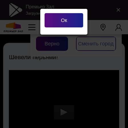
Премьер Зал
×
Загрузить в Google Play
Ок
Ваш город
Екатеринбург
?
Верно
Сменить город
Шевели перьями!