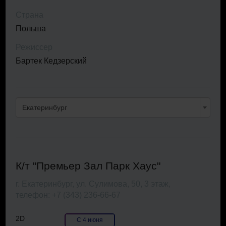
Страна
Польша
Режиссер
Бартек Кедзерский
Екатеринбург
К/т "Премьер Зал Парк Хаус"
г. Екатеринбург, ул. Сулимова, 50, 3 этаж,
телефон: +7 (343) 236-66-67
2D
С 4 июня