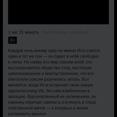
1 час 31 минута
Мультфильм, семейный
6+
Каждую ночь юному орлу по имени Игги снится
один и тот же сон — он парит в небе свободно
и легко. Но наяву его мир совсем иной: это
высокоразвитое общество птиц, настолько
цивилизованное и благоустроенное, что его
обитатели совсем разучились летать. Все
меняется, когда Игги встречает свою новую
одноклассницу Ив, без ума влюбленную в
авиацию. Вдохновленный ее увлечением, он
наконец обретает смелость взглянуть в глаза
собственной мечте — и впервые в жизни
расправить крылья.