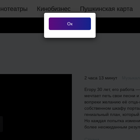
инотеатры
Кинобизнес
Пушкинская карта
Ок
2 часа 13 минут
Музыкал
Егору 30 лет, его работа —
мечтает петь свои песни и
вопреки желанию её отца-
собственном шкафу портал 
гениальный план, который
Но каждая попытка изменит
более неожиданным резу
Страна