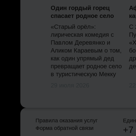
Один гордый горец
А
спасает родное село
ка
«Старый орёл»:
С 
лирическая комедия с
Пу
Павлом Деревянко и
«Х
Аликом Караевым о том,
бо
как один упрямый дед
др
превращает родное село
де
в туристическую Мекку
29 июля 2026
22
Правила оказания услуг
Един
+7
Форма обратной связи