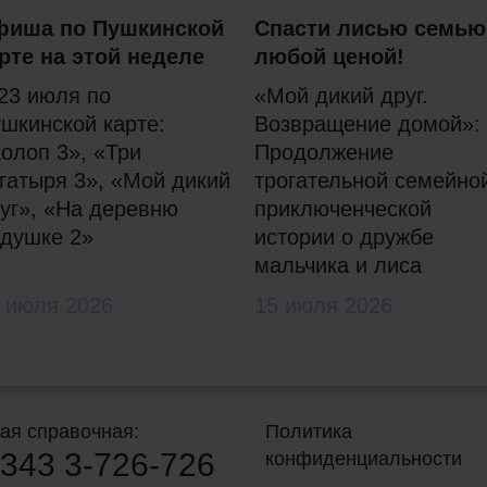
фиша по Пушкинской
Спасти лисью семью
рте на этой неделе
любой ценой!
23 июля по
«Мой дикий друг.
шкинской карте:
Возвращение домой»:
олоп 3», «Три
Продолжение
гатыря 3», «Мой дикий
трогательной семейно
уг», «На деревню
приключенческой
душке 2»
истории о дружбе
мальчика и лиса
 июля 2026
15 июля 2026
ая справочная:
Политика
343
3-726-726
конфиденциальности