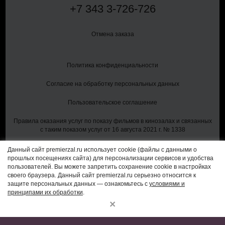
+7
343
3-726-726
Отмена заказа
Политика конфиденциальности
Согласие на обработку персональных данных
Пользовательское соглашение
Правила оказания услуг по показу фильмов в кинозалах и связанных
с таким показом услуг от 16 августа 2021 г. № 1338
Данный сайт premierzal.ru использует cookie (файлы с данными о
прошлых посещениях сайта) для персонализации сервисов и удобства
Владелец сайта и CRM-системы:
пользователей. Вы можете запретить сохранение cookie в настройках
ООО "Бокс-Офиском"
своего браузера. Данный сайт premierzal.ru серьезно относится к
620143, Свердловская область, г Екатеринбург, пр-кт Космонавтов,
защите персональных данных — ознакомьтесь с
условиями и
стр. 41, помещ. 14
принципами их обработки
.
×