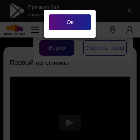
Премьер Зал
×
Загрузить в Google Play
Ок
Ваш город
Екатеринбург
?
Верно
Сменить город
Первый на Олимпе