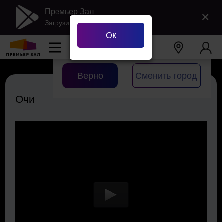
Премьер Зал
×
Загрузить в Google Play
Ок
Ваш город
Екатеринбург
?
Верно
Сменить город
Очи