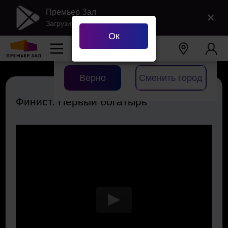
Премьер Зал
×
Загрузить в Google Play
Ок
Ваш город
Екатеринбург
?
Верно
Сменить город
Финист. Первый богатырь