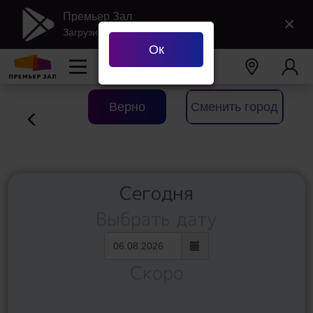
Премьер Зал
×
Загрузить в Google Play
Ок
Ваш город
Екатеринбург
?
Верно
Сменить город
Сегодня
Выбрать дату
Скоро