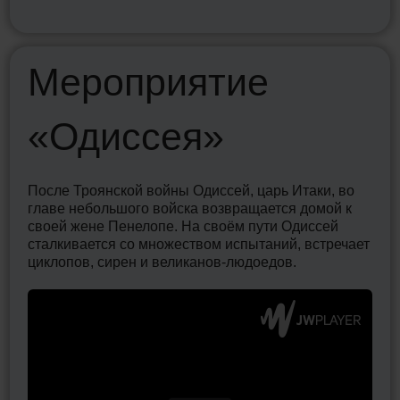
Мероприятие
С
«Одиссея»
в
После Троянской войны Одиссей, царь Итаки, во
Сме
главе небольшого войска возвращается домой к
дол
своей жене Пенелопе. На своём пути Одиссей
их 
сталкивается со множеством испытаний, встречает
кос
циклопов, сирен и великанов-людоедов.
При
нный
осоз
и