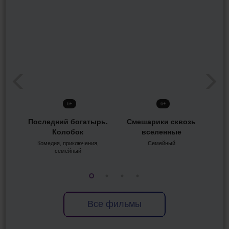
6+
6+
Последний богатырь.
Смешарики сквозь
Ми
Колобок
вселенные
Комедия, приключения,
Семейный
семейный
Все фильмы