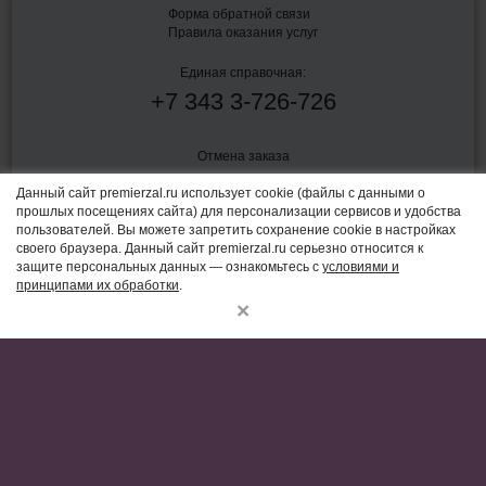
Форма обратной связи
Правила оказания услуг
Единая справочная:
+7
343
3-726-726
Отмена заказа
Данный сайт premierzal.ru использует cookie (файлы с данными о
прошлых посещениях сайта) для персонализации сервисов и удобства
Политика конфиденциальности
пользователей. Вы можете запретить сохранение cookie в настройках
своего браузера. Данный сайт premierzal.ru серьезно относится к
Согласие на обработку персональных данных
защите персональных данных — ознакомьтесь с
условиями и
принципами их обработки
.
Пользовательское соглашение
×
Правила оказания услуг по показу фильмов в кинозалах и связанных
с таким показом услуг от 16 августа 2021 г. № 1338
Владелец сайта и CRM-системы:
ООО "Бокс-Офиском"
620143, Свердловская область, г Екатеринбург, пр-кт Космонавтов,