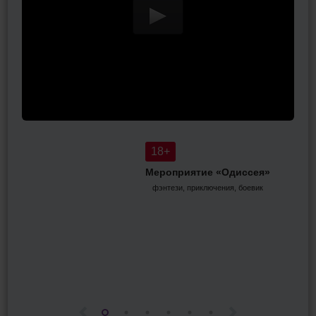
 и
я
18+
Мероприятие «Одиссея»
фэнтези, приключения, боевик