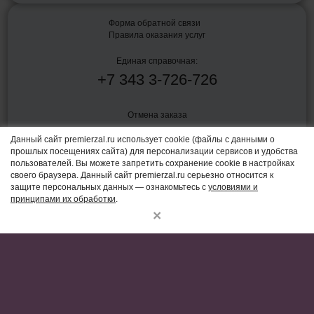
Форма обратной связи
Правила оказания услуг
Единая справочная:
+7
343
3-726-726
Отмена заказа
Данный сайт premierzal.ru использует cookie (файлы с данными о
прошлых посещениях сайта) для персонализации сервисов и удобства
Политика конфиденциальности
пользователей. Вы можете запретить сохранение cookie в настройках
своего браузера. Данный сайт premierzal.ru серьезно относится к
Согласие на обработку персональных данных
защите персональных данных — ознакомьтесь с
условиями и
принципами их обработки
.
Пользовательское соглашение
×
Правила оказания услуг по показу фильмов в кинозалах и связанных
с таким показом услуг от 16 августа 2021 г. № 1338
Владелец сайта и CRM-системы:
ООО "Бокс-Офиском"