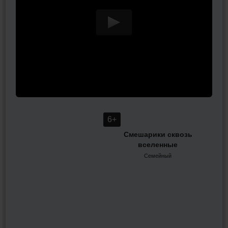
сын
из 
6+
Смешарики сквозь
вселенные
Семейный