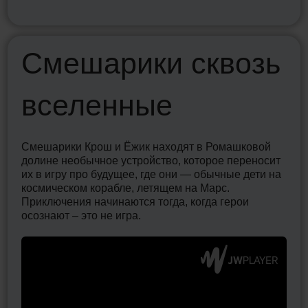
Смешарики сквозь
С
вселенные
Гла
осе
К Б
адм
Смешарики Крош и Ёжик находят в Ромашковой
соо
долине необычное устройство, которое переносит
что
их в игру про будущее, где они — обычные дети на
еди
космическом корабле, летящем на Марс.
сог
Приключения начинаются тогда, когда герои
ник
осознают – это не игра.
не 
ка
реш
зам
мил
род
спр