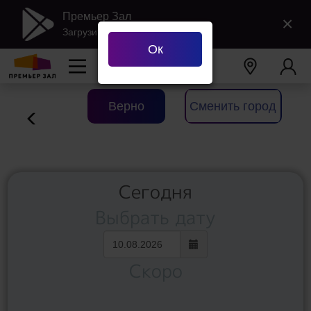
Премьер Зал
×
Загрузить в Google Play
Ок
Ваш город
Екатеринбург
?
Верно
Сменить город
Сегодня
Выбрать дату
Скоро