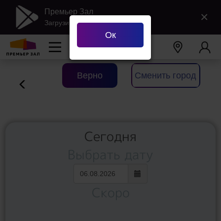
Премьер Зал
×
Загрузить в Google Play
Ок
Ваш город
Екатеринбург
?
Верно
Сменить город
Сегодня
Выбрать дату
Скоро