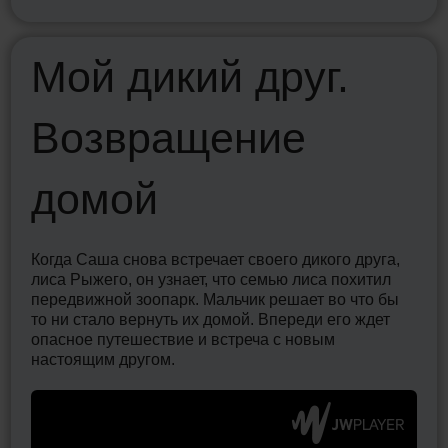
Мой дикий друг.
Н
Возвращение
д
ч,
еле.
домой
бы
Вла
му
ког
— д
быс
Когда Саша снова встречает своего дикого друга,
вну
лиса Рыжего, он узнает, что семью лиса похитил
м он
зах
передвижной зоопарк. Мальчик решает во что бы
ять
мир
то ни стало вернуть их домой. Впереди его ждет
т
вни
опасное путешествие и встреча с новым
щих
про
настоящим другом.
что
обы
тай
воз
ться