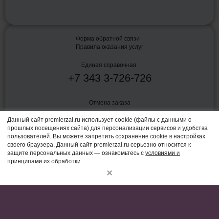
Форма обратной связи
Правила оказания услуг
Единая справочная:
+7
343
3-726-726
Отмена заказа
Данный сайт premierzal.ru использует cookie (файлы с данными о
прошлых посещениях сайта) для персонализации сервисов и удобства
Политика конфиденциальности
пользователей. Вы можете запретить сохранение cookie в настройках
своего браузера. Данный сайт premierzal.ru серьезно относится к
Согласие на обработку персональных данных
защите персональных данных — ознакомьтесь с
условиями и
принципами их обработки
.
Пользовательское соглашение
×
Правила оказания услуг по показу фильмов в кинозалах и связанных
с таким показом услуг от 16 августа 2021 г. № 1338