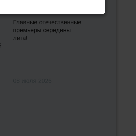
Киноновинки июля
2026
Главные отечественные
премьеры середины
лета!
й
08 июля 2026