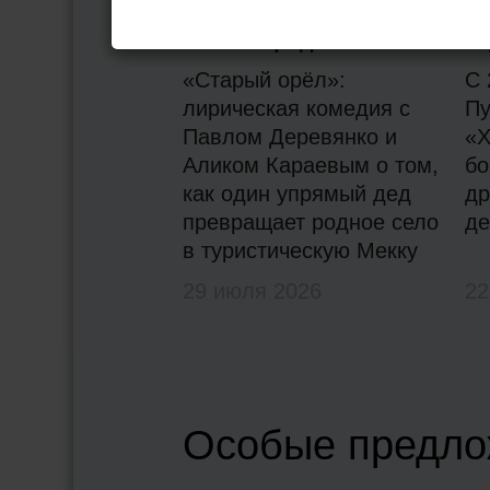
Один гордый горец
А
спасает родное село
ка
«Старый орёл»:
С 
лирическая комедия с
Пу
Павлом Деревянко и
«Х
Аликом Караевым о том,
бо
как один упрямый дед
др
превращает родное село
де
в туристическую Мекку
29 июля 2026
22
Особые предло