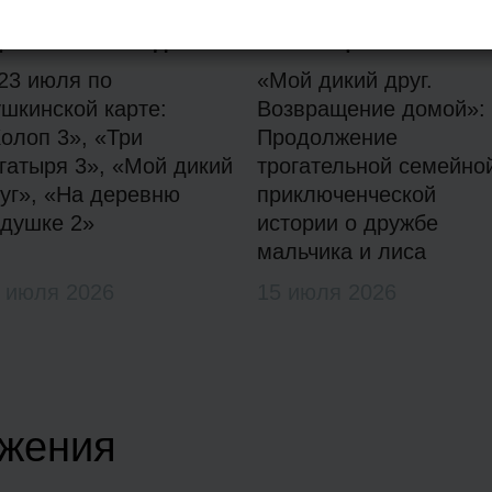
фиша по Пушкинской
Спасти лисью семью
рте на этой неделе
любой ценой!
23 июля по
«Мой дикий друг.
шкинской карте:
Возвращение домой»:
олоп 3», «Три
Продолжение
гатыря 3», «Мой дикий
трогательной семейно
уг», «На деревню
приключенческой
душке 2»
истории о дружбе
мальчика и лиса
 июля 2026
15 июля 2026
жения