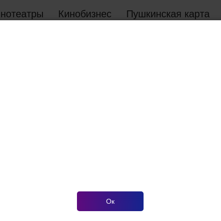
инотеатры
Кинобизнес
Пушкинская карта
ть дату
Скоро
Сеансов не найдено
Ок