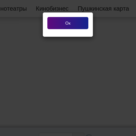
инотеатры
Кинобизнес
Пушкинская карта
Ок