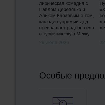
лирическая комедия с
Пу
Павлом Деревянко и
«Х
Аликом Караевым о том,
бо
как один упрямый дед
др
превращает родное село
де
в туристическую Мекку
29 июля 2026
22
Особые предло