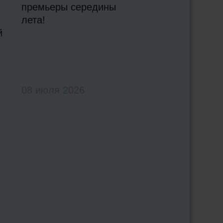
премьеры середины
лета!
й
08 июля 2026