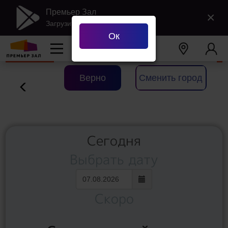
Премьер Зал
×
Загрузить в Google Play
Ок
Ваш город
Екатеринбург
?
Верно
Сменить город
Сегодня
Выбрать дату
Скоро