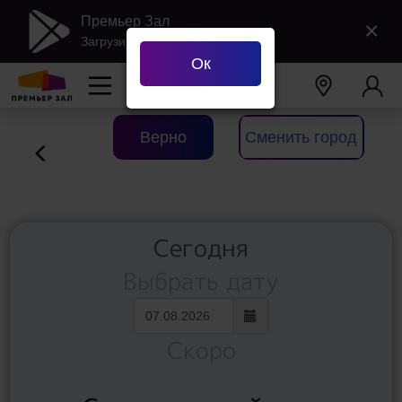
Премьер Зал
×
Загрузить в Google Play
Ок
Ваш город
Екатеринбург
?
Верно
Сменить город
Сегодня
Выбрать дату
Скоро