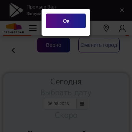
Премьер Зал
×
Загрузить в Google Play
Ок
Ваш город
Екатеринбург
?
Верно
Сменить город
Сегодня
Выбрать дату
Скоро