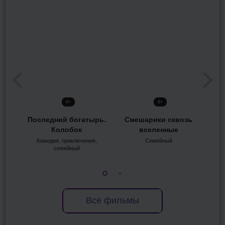
6+
6+
Последний богатырь.
Смешарики сквозь
Колобок
вселенные
Ро
Комедия, приключения,
Семейный
семейный
Все фильмы