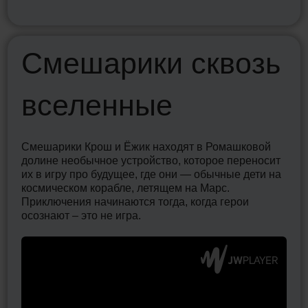
Смешарики сквозь
П
вселенные
б
Смешарики Крош и Ёжик находят в Ромашковой
Под
долине необычное устройство, которое переносит
Бел
их в игру про будущее, где они — обычные дети на
Кол
космическом корабле, летящем на Марс.
испе
Приключения начинаются тогда, когда герои
и п
осознают – это не игра.
ста
нео
ка
в к
себ