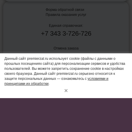
Форма обратной связи
Правила оказания услуг
Единая справочная:
+7
343
3-726-726
Отмена заказа
Данный сайт premierzal.ru использует cookie (файлы с данными о
прошлых посещениях сайта) для персонализации сервисов и удобства
Политика конфиденциальности
пользователей. Вы можете запретить сохранение cookie в настройках
своего браузера. Данный сайт premierzal.ru серьезно относится к
Согласие на обработку персональных данных
защите персональных данных — ознакомьтесь с
условиями и
принципами их обработки
.
Пользовательское соглашение
×
Правила оказания услуг по показу фильмов в кинозалах и связанных
с таким показом услуг от 16 августа 2021 г. № 1338
Владелец сайта и CRM-системы:
ООО "Бокс-Офиском"