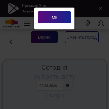
Премьер Зал
×
Загрузить в Google Play
Ок
Ваш город
Екатеринбург
?
Верно
Сменить город
Сегодня
Выбрать дату
Скоро