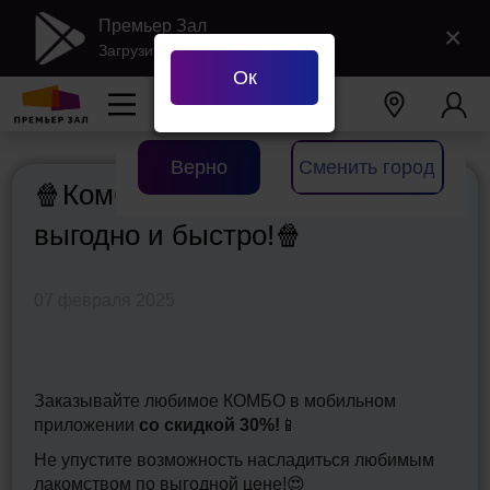
Премьер Зал
×
Загрузить в Google Play
Ок
Ваш город
Екатеринбург
?
Верно
Сменить город
🍿Комбо-наборы онлайн
выгодно и быстро!🍿
07 февраля 2025
Заказывайте любимое КОМБО в мобильном
приложении
со скидкой 30%!
📱
Не упустите возможность насладиться любимым
лакомством по выгодной цене!😍