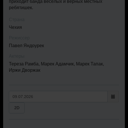
приходит банда весёлых и верных местных
ребятишек.
Страна
Чехия
Режиссер
Павел Яндоурек
Актеры
Тереза Рамба, Марек Адамчик, Марек Тапак,
Иржи Дворжак
2D