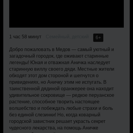
1 час 58 минут
Семейный, детский
6+
Добро пожаловать в Медов — самый уютный и
загадочный городок, где оживают старинные
легенды! Юная и отважная Аничка наследует
старинную виллу своего дяди. Местные жители
обходят этот дом стороной и шепчутся о
привидениях, но Аничку этим не испугать. В
таинственной дядиной оранжерее она находит
удивительное сокровище — редкое перуанское
растение, способное творить настоящее
волшебство и побеждать любые страхи и боль
без единой слезинки! Но, когда коварный
городской завистник решает украсть секрет
чудесного лекарства, на помощь Аничке