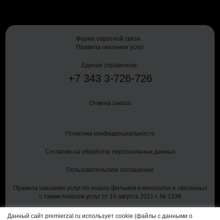
Форма обратной связи
Правила оказания услуг
Единая справочная:
+7
343
3-726-726
Отмена заказа
Политика конфиденциальности
Согласие на обработку персональных данных
Пользовательское соглашение
Правила оказания услуг по показу фильмов в кинозалах и связанных
с таким показом услуг от 16 августа 2021 г. № 1338
Данный сайт premierzal.ru использует cookie (файлы с данными о