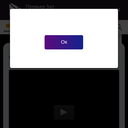
Премьер Зал
×
Загрузить в Google Play
Ваш город
Екатеринбург
?
Ок
Верно
Сменить город
Сладкая сказка