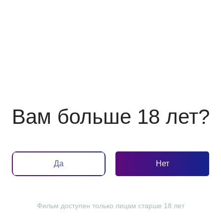
"
2D
10:25
12:30
16:35
от 400 Р
от 490 Р
от 490 Р
 телефон:
2D
13:00
16:55
20:45
от 400 Р
от 490 Р
от 630 Р
ж,
Вам больше 18 лет?
2D
16:00
20:35
от 490 Р
от 630 Р
, телефон:
Да
Нет
Фильм доступен только лицам старше 18 лет