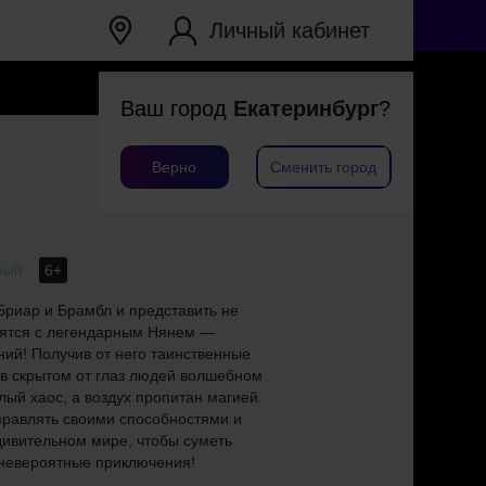
Личный кабинет
Ваш город
Екатеринбург
?
Верно
Сменить город
ный
6+
риар и Брамбл и представить не
тятся с легендарным Нянем —
ний! Получив от него таинственные
 в скрытом от глаз людей волшебном
лый хаос, а воздух пропитан магией.
правлять своими способностями и
дивительном мире, чтобы суметь
 невероятные приключения!