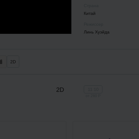
Страна
Китай
Режиссер
Линь Хуэйда
2D
2D
11:10
от 280 Р