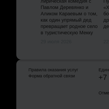
лирическая комедия с
Пу
Павлом Деревянко и
«Х
Аликом Караевым о том,
бо
как один упрямый дед
др
превращает родное село
де
в туристическую Мекку
29 июля 2026
22
Правила оказания услуг
Един
+7
Форма обратной связи
Отме