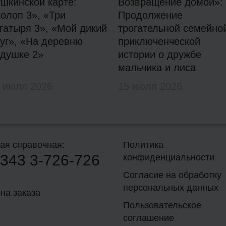
шкинской карте:
Возвращение домой»:
олоп 3», «Три
Продолжение
гатыря 3», «Мой дикий
трогательной семейно
уг», «На деревню
приключенческой
душке 2»
истории о дружбе
мальчика и лиса
 июля 2026
15 июля 2026
ая справочная:
Политика
343
3-726-726
конфиденциальности
Согласие на обработку
персональных данных
на заказа
Пользовательское
соглашение