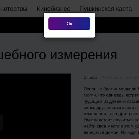
инотеатры
Кинобизнес
Пушкинская карта
Ок
шебного измерения
2 часа
Анимация, семей
Озорные братья-медведи Б
могли, что однажды встре
чудищем из древних сказа
силы, друзья оказываются
измерении, где царит весе
Им предстоит научиться у
найти свое место в этом у
вернуться домой. Их ждут