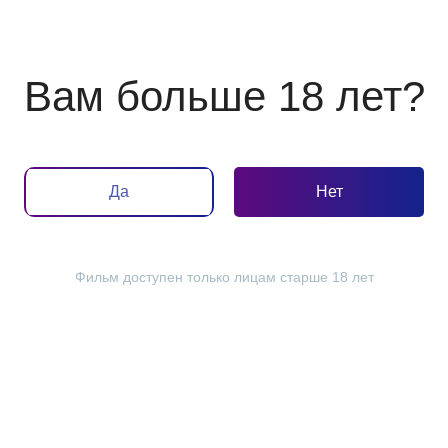
от 630 Р
 телефон:
Вам больше 18 лет?
Да
Нет
Фильм доступен только лицам старше 18 лет
Отдыхайте с детьми
Бизнес в кино
тему