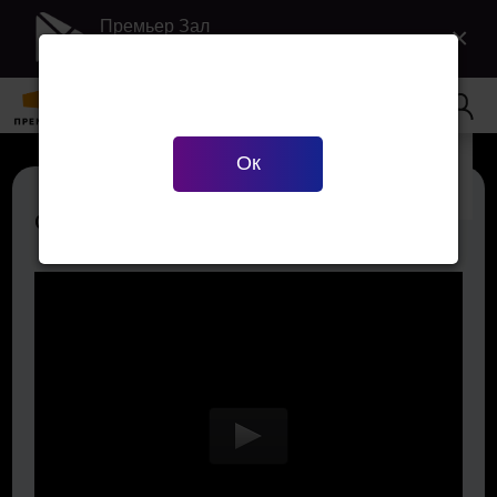
Премьер Зал
×
Загрузить в Google Play
Ваш город
Екатеринбург
?
Ок
Верно
Сменить город
Отец