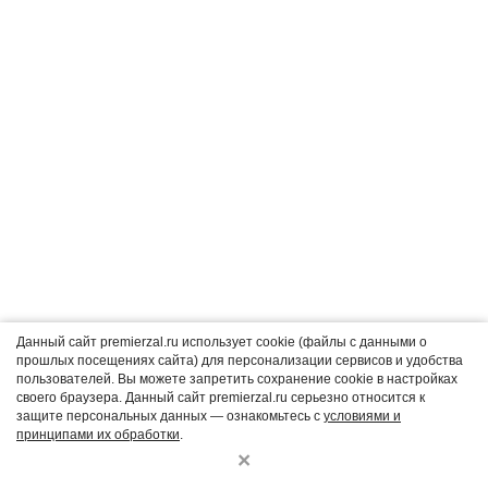
Единая справочная:
+7
343
3-726-726
Отмена заказа
Политика конфиденциальности
Согласие на обработку персональных данных
Пользовательское соглашение
Правила оказания услуг по показу фильмов в кинозалах и связанных
с таким показом услуг от 16 августа 2021 г. № 1338
Данный сайт premierzal.ru использует cookie (файлы с данными о
прошлых посещениях сайта) для персонализации сервисов и удобства
Владелец сайта и CRM-системы:
пользователей. Вы можете запретить сохранение cookie в настройках
ООО "Бокс-Офиском"
своего браузера. Данный сайт premierzal.ru серьезно относится к
620143, Свердловская область, г Екатеринбург, пр-кт Космонавтов,
защите персональных данных — ознакомьтесь с
условиями и
стр. 41, помещ. 14
принципами их обработки
.
×