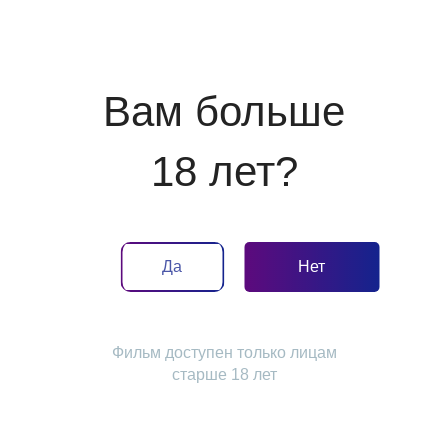
2D
20:45
22:50
от 630 Р
от 490 Р
Вам больше
18 лет?
Отдыхайте с
Рядом с домом
детьми
Да
Нет
Фильм доступен только лицам
старше 18 лет