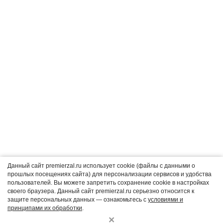
Единая справочная:
+7
343
3-726-726
Отмена заказа
Политика конфиденциальности
Согласие на обработку персональных данных
Пользовательское соглашение
Правила оказания услуг по показу фильмов в кинозалах и связанных
с таким показом услуг от 16 августа 2021 г. № 1338
Данный сайт premierzal.ru использует cookie (файлы с данными о
прошлых посещениях сайта) для персонализации сервисов и удобства
Владелец сайта и CRM-системы:
пользователей. Вы можете запретить сохранение cookie в настройках
ООО "Бокс-Офиском"
своего браузера. Данный сайт premierzal.ru серьезно относится к
620143, Свердловская область, г Екатеринбург, пр-кт Космонавтов,
защите персональных данных — ознакомьтесь с
условиями и
стр. 41, помещ. 14
принципами их обработки
.
×