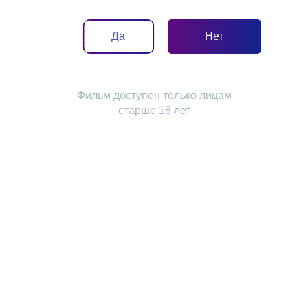
Да
Нет
Афиша по Пушкинской карте на
этой неделе
Фильм доступен только лицам
С 23 июля по Пушкинской карте: «Холоп 3», «Три
старше 18 лет
богатыря 3», «Мой дикий друг», «На деревню
дедушке 2»
22 июля 2026
Спасти лисью семью любой ценой!
«Мой дикий друг. Возвращение домой»:
Продолжение трогательной семейной
приключенческой истории о дружбе мальчика и
лиса