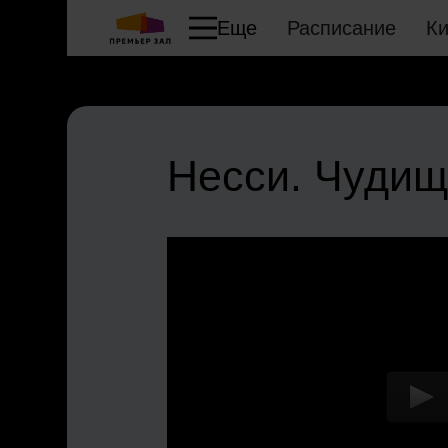
Еще
Расписание
К
Несси. Чудищ