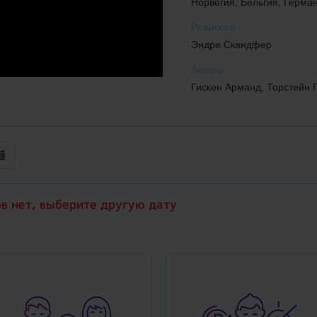
Норвегия, Бельгия, Герма
Режиссер
Эндре Скандфер
Актеры
Гискен Арманд, Торстейн 
ов нет, выберите другую дату