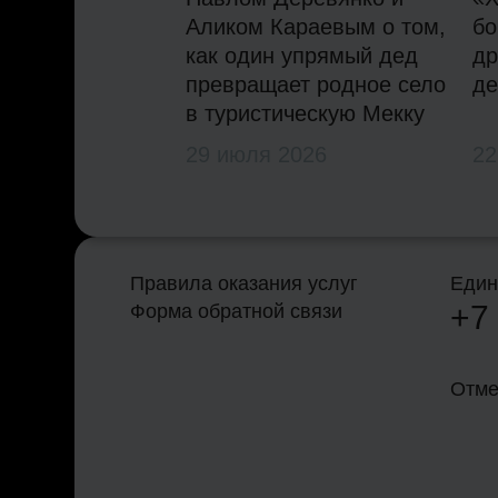
Аликом Караевым о том,
бо
как один упрямый дед
др
превращает родное село
де
в туристическую Мекку
29 июля 2026
22
Правила оказания услуг
Един
+7
Форма обратной связи
Отме