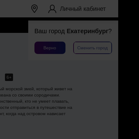
Личный кабинет
Ваш город
Екатеринбург
?
Верно
Сменить город
я
6+
й морской змей, который живет на
кеана со своими сородичами.
инственный, кто не умеет плавать,
ости отправиться в путешествие на
нт, когда над островом нависает