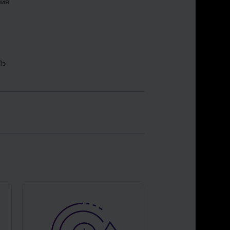
ния
Пэ