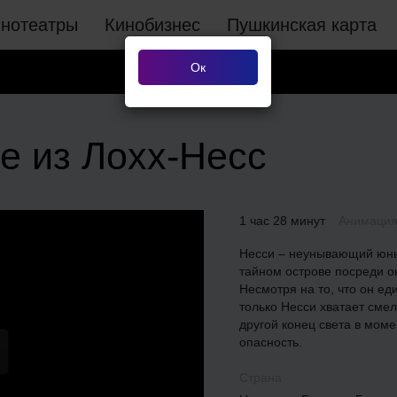
инотеатры
Кинобизнес
Пушкинская карта
Ок
е из Лохх-Несс
1 час 28 минут
Анимаци
Несси – неунывающий юны
тайном острове посреди о
Несмотря на то, что он ед
только Несси хватает смел
другой конец света в моме
опасность.
Страна