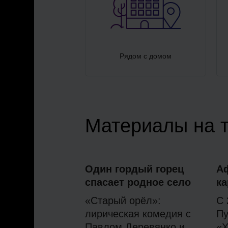
Рядом с домом
Материалы на 
Один гордый горец
А
спасает родное село
ка
«Старый орёл»:
С 
лирическая комедия с
Пу
Павлом Деревянко и
«Х