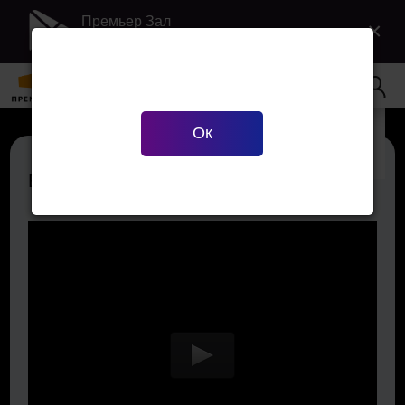
Премьер Зал
×
Загрузить в Google Play
Ваш город
Екатеринбург
?
Ок
Верно
Сменить город
Выход 8