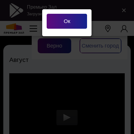
Премьер Зал
×
Загрузить в Google Play
Ок
Ваш город
Екатеринбург
?
Верно
Сменить город
Август