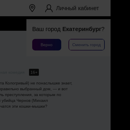
Личный кабинет
Ваш город
Екатеринбург
?
Верно
Сменить город
ная комедия
16+
а Кологривый) не понаслышке знает,
еправильно выбранный дом, — и вот
ль преступления, за которым по
й убийца Чернов (Михаил
нчатся эти кошки-мышки?