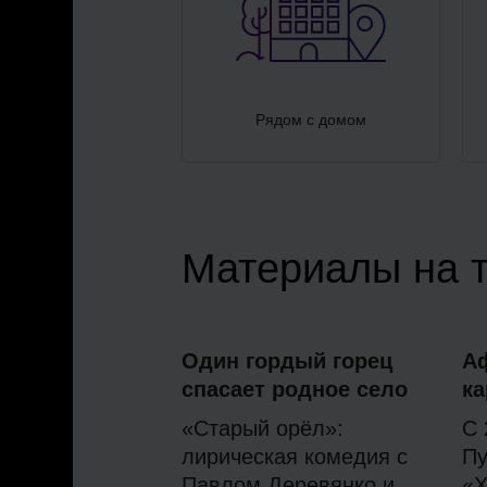
Рядом с домом
Материалы на 
Один гордый горец
А
спасает родное село
ка
«Старый орёл»:
С 
лирическая комедия с
Пу
Павлом Деревянко и
«Х