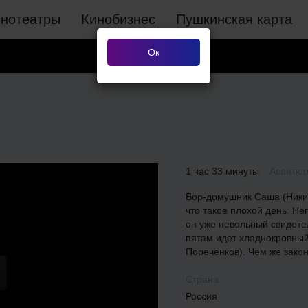
инотеатры
Кинобизнес
Пушкинская карта
Ок
1 час 33 минуты
Авантюр
Вор-домушник Саша (Никит
что такое плохой день. Н
он уже невольный свидете
пятам идет хладнокровны
Пореченков). Чем же зако
Страна
Россия