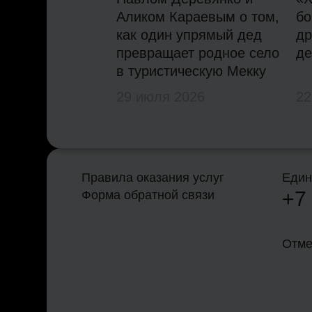
Аликом Караевым о том,
бо
как один упрямый дед
др
превращает родное село
де
в туристическую Мекку
29 июля 2026
22
Правила оказания услуг
Един
+7
Форма обратной связи
Отме