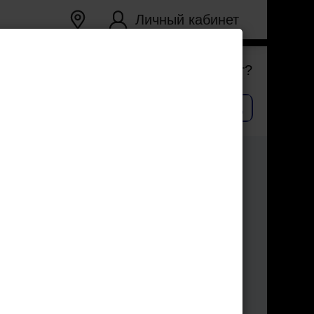
Личный кабинет
Ваш город
Екатеринбург
?
Верно
Сменить город
 комедия, приключения,
6+
милетний школьник, увлекается
днажды он неожиданно переносится в
астоящих богатырей — Ратибора и
, что злая ведьма Гордея,
она, планирует воскресить его,
. Эти артефакты были спрятаны в
ором. И вот Гордея оказывается в
ри отправляются в погоню за ней.