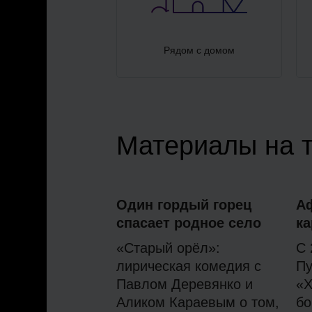
Рядом с домом
Материалы на 
Один гордый горец
А
спасает родное село
ка
«Старый орёл»:
С 
лирическая комедия с
Пу
Павлом Деревянко и
«Х
Аликом Караевым о том,
бо