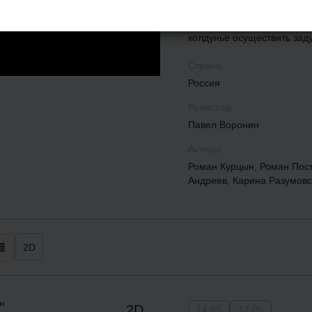
Героям предстоит отыскат
противостоять современны
колдунье осуществить зад
Страна
Россия
Режиссер
Павел Воронин
Актеры
Роман Курцын, Роман Пост
Андреев, Карина Разумовс
2D
"
2D
14:05
17:05