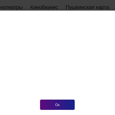
инотеатры
Кинобизнес
Пушкинская карта
1 час 37
Семейный,
минут
фэнтези
Юный Ваня, обычный вось
историями о богатырях. О
прошлое, где встречает н
Фёдора. Вместе они узнают
возлюбленная колдуна Тер
собрав артефакты дракона
Ок
будущем богатырем Святог
будущем, а Ваня и богаты