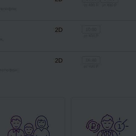
от 490 Р
от 490 Р
 телефон:
2D
10:00
от 400 Р
ж,
2D
16:40
от 490 Р
, телефон: