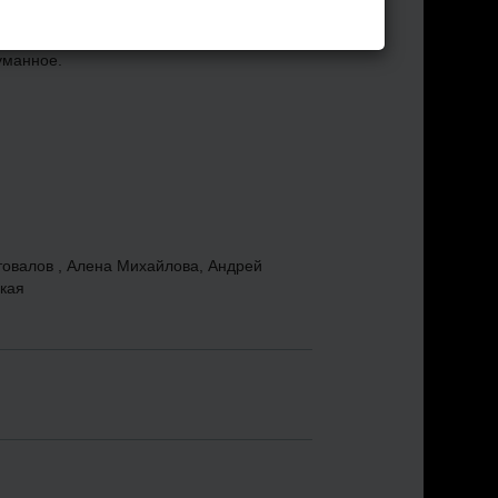
ь злодейку в большом мегаполисе,
м чудо-технологиям и не дать
уманное.
овалов , Алена Михайлова, Андрей
кая