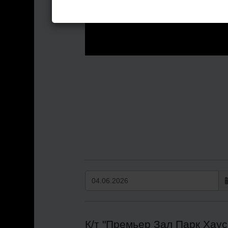
К/т "Премьер Зал Парк Хаус