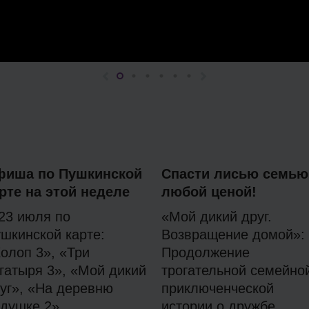
фиша по Пушкинской
Спасти лисью семью
рте на этой неделе
любой ценой!
23 июля по
«Мой дикий друг.
шкинской карте:
Возвращение домой»:
олоп 3», «Три
Продолжение
гатыря 3», «Мой дикий
трогательной семейно
уг», «На деревню
приключенческой
душке 2»
истории о дружбе