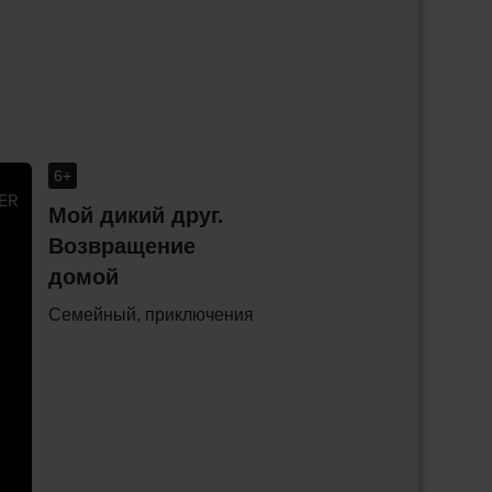
Смешарики Крош и Ёжик 
которое переносит их в 
космическом корабле, л
герои осознают – это не 
6+
Мой дикий друг.
Возвращение
домой
Семейный, приключения