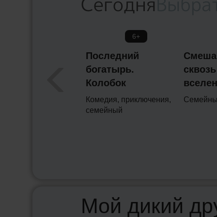
Сегодня
Выбра
6+
Последний
Смеша
богатырь.
сквозь
Колобок
вселе
Комедия, приключения,
Семейн
семейный
Мой дикий др