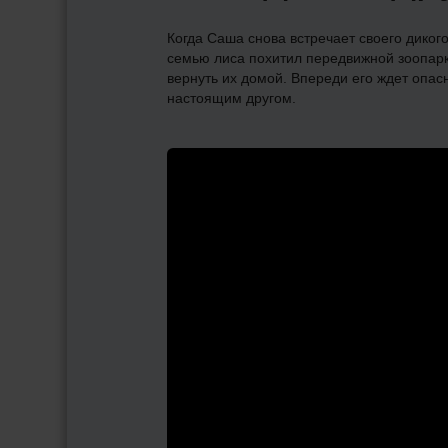
Когда Саша снова встречает своего дикого 
семью лиса похитил передвижной зоопарк.
вернуть их домой. Впереди его ждет опас
настоящим другом.
ны и
ры
льм