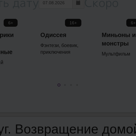
ть дату
Скоро
6+
16+
6+
рики
Одиссея
Миньоны и
монстры
Фэнтези, боевик,
нные
приключения
Мультфильм
ый
уг. Возвращение домо