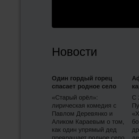
Новости
Один гордый горец
А
спасает родное село
ка
«Старый орёл»:
С 
лирическая комедия с
Пу
Павлом Деревянко и
«Х
Аликом Караевым о том,
бо
как один упрямый дед
др
превращает родное село
де