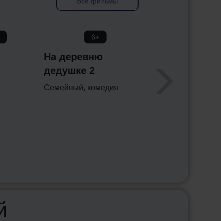
Все фильмы
6+
16+
На деревню
За любовь
дедушке 2
Романтическая
комедия, фантастик
Семейный, комедия
й
Смешари