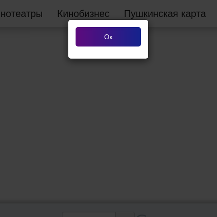
инотеатры
Кинобизнес
Пушкинская карта
Ок